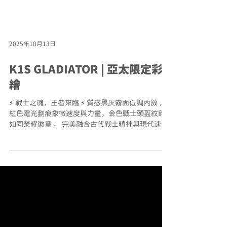
2025年10月13日
K1S GLADIATOR | 亞太限定彩
繪
⚡ 戰士之魂，王者來臨 ⚡ 質感黑灰霧面低調內斂 ，
紅色電光劃痕象徵速度與力量，金色戰士頭盔紋飾
如同榮耀徽章 ， 完美融合古代戰士精神與現代速度
感 ! #GLADIATOR #AGV亞太限定款 - Asian Fit 總代
理亞版帽體 - 190度寬闊視野 - 極致舒適內襯材質 -
空氣力學大壓尾 - 取至PISTAGPRR之帽體設計 - 歐規
ECE 22.06 認證 建議售價：＄8880 #agv #K1S #戰
士風格 #GLADIATOR #AGV台灣總代理迪世亞 查看
帽款詳細資訊： https://www.dcr-
motor.com.tw/product-page/k1-s-gladiator 訂購