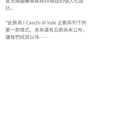
是太陽圖騰風格與VR標誌的個人化設
計。
*此款為 I Caschi di Vale 企劃系列下的
第一款樣式，未來還有五款尚未公布，
讓我們拭目以待⋯⋯
AGV最新消息