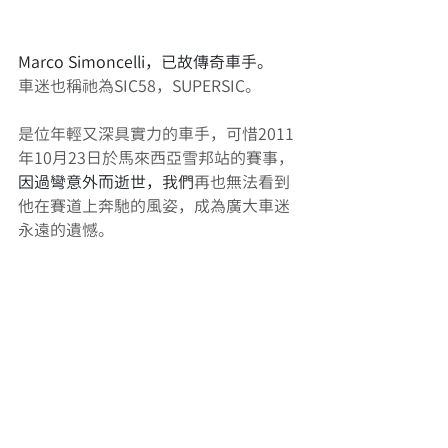
Marco Simoncelli，已故傳奇車手。
車迷也稱祂為SIC58，SUPERSIC。
是位年輕又深具實力的車手，可惜2011
年10月23日於馬來西亞雪邦站的賽事，
因過彎意外而逝世，我們
再也無法看到
他在賽道上奔馳的風姿，成為廣大車迷
永遠的遺憾。