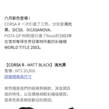
六月新色登場 ! 
CORSA R 一次引進了三色，分別是
消光
黑、SIC58
、與
CASANOVA
。
PISTA GP RR則是引進了Rossi於
2003年
在雪邦奪得世界冠軍時所戴的彩繪帽
WORLD TITLE 2003。
【
CORSA R - 
MATT BLACK
】
消光黑
售價 : NT$ 20,800
詳細規格與尺寸
素色帽是我們的經典熱銷款，其低調百
搭的特性，以及價格相較彩繪版親民，
是素色款長期受歡迎的原因。