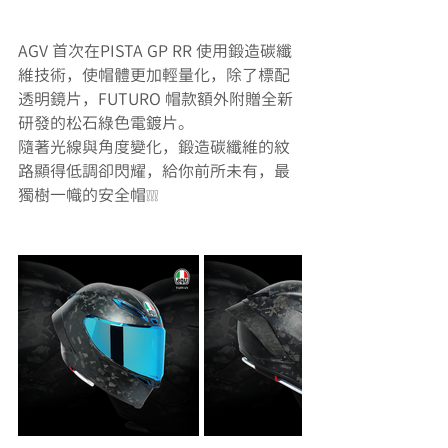
AGV 首次在PISTA GP RR 使用鍛造碳纖
維技術，使帽體更加輕量化，除了標配
透明鏡片，FUTURO 帽款額外附贈全新
研發的松石綠色電鍍片。
隨著光線與角度變化，鍛造碳纖維的紋
路顯得低調卻閃耀，給你前所未有，最
獨樹一幟的安全帽❕❕❕