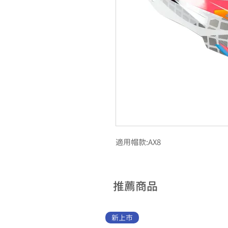
適用帽款:AX8
推薦商品
新上市