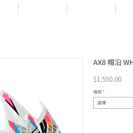
款
開放式帽款
帽體配件
AX8 帽沿 WH
價
$1,550.00
格
種類
*
選擇