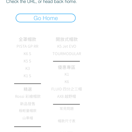
Check the URL, or head back home.
Go Home
全罩帽款
開放式帽款
PISTA GP RR
K5 Jet EVO
K6 S
TOURMODULAR
K5 S
優惠專區
K3
K1
K1 S
K6
精選
FLUID 四分之三帽
Rossi 彩繪帽款
AX8 越野帽
新品發售
常見問題
極輕量帽款
山車帽
帽款尺寸表