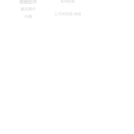
帽體配件
各地經銷
護目鏡片
公司貨認證/保固
內襯
壓尾
購買/付款
Pinlock 除霧片
徵才資訊
AGV HELMETS 台灣總代理 |
迪世亞機車精品有限公司
迪世亞重車精品館 大千國際開發有限公司 地
址：台北市大同區承德路二段164號 電話：02-
25538781
本網站由劉韋廷律師擔任法律顧問，維護本網站
之一切權利。
http://www.law-lichin.com.tw/