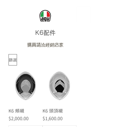
K6配件
購買請洽經銷店家
篩選
K6 頰襯
K6 頭頂襯
價格
價格
$2,000.00
$1,600.00