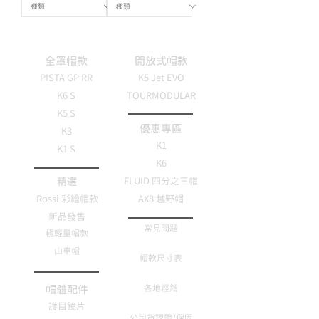
全罩帽款
開放式帽款
PISTA GP RR
K5 Jet EVO
K6 S
TOURMODULAR
K5 S
優惠專區
K3
K1
K1 S
K6
精選
FLUID 四分之三帽
Rossi 彩繪帽款
AX8 越野帽
新品發售
常見問題
極輕量帽款
山車帽
帽款尺寸表
帽體配件
各地經銷
護目鏡片
公司貨認證/保固