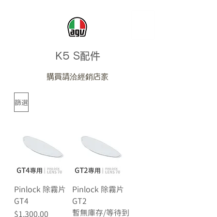
K5 S
配件
購買請洽經銷店家
篩選
Pinlock 除霧片
Pinlock 除霧片
GT4
GT2
暫無庫存/等待到
價格
$1,300.00