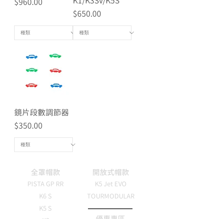
K1/K3SV/K5S
價格
$960.00
價格
$650.00
鏡片段數調節器
價格
$350.00
全罩帽款
開放式帽款
PISTA GP RR
K5 Jet EVO
K6 S
TOURMODULAR
K5 S
優惠專區