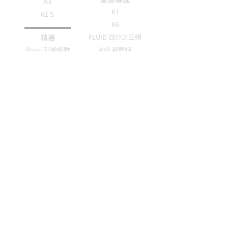
K3
K1
K1 S
K6
精選
FLUID 四分之三帽
Rossi 彩繪帽款
AX8 越野帽
新品發售
常見問題
極輕量帽款
山車帽
帽款尺寸表
帽體配件
各地經銷
護目鏡片
公司貨認證/保固
內襯
壓尾
購買/付款
Pinlock 除霧片
徵才資訊