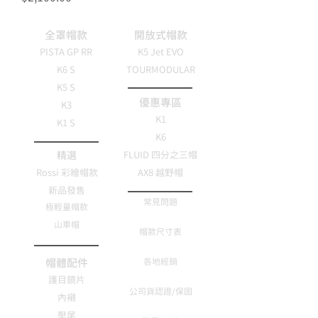
全罩帽款
開放式帽款
PISTA GP RR
K5 Jet EVO
K6 S
TOURMODULAR
K5 S
優惠專區
K3
K1
K1 S
K6
精選
FLUID 四分之三帽
Rossi 彩繪帽款
AX8 越野帽
新品發售
常見問題
極輕量帽款
山車帽
帽款尺寸表
帽體配件
各地經銷
護目鏡片
公司貨認證/保固
內襯
壓尾