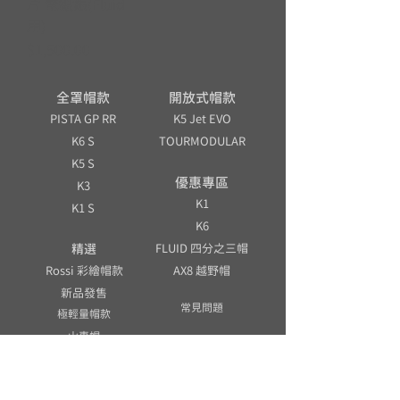
片 電鍍銀(Fluid
用)
價格
$1,500.00
全罩帽款
開放式帽款
PISTA GP RR
K5 Jet EVO
K6 S
TOURMODULAR
K5 S
優惠專區
K3
K1
K1 S
K6
精選
FLUID 四分之三帽
Rossi 彩繪帽款
AX8 越野帽
新品發售
常見問題
極輕量帽款
山車帽
帽款尺寸表
帽體配件
各地經銷