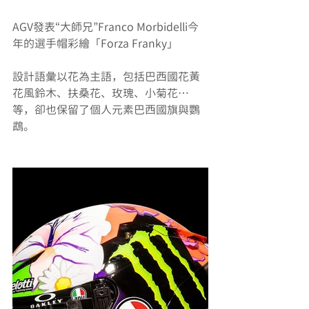
AGV發表“大師兄”Franco Morbidelli今
年的選手帽彩繪「Forza Franky」
設計語彙以花為主語，包括巴西國花黃
花風鈴木、扶桑花、玫瑰、小菊花…
等，卻也保留了個人元素巴西國旗與鸚
鵡。