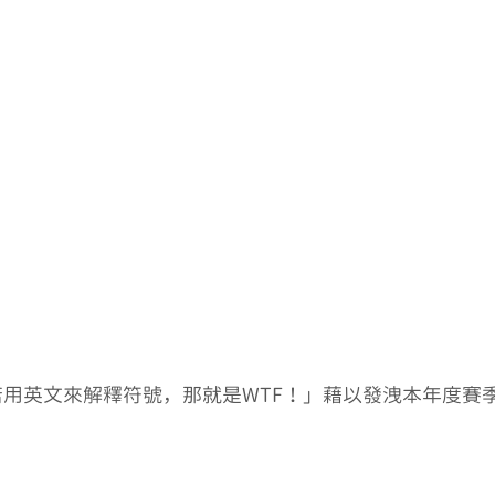
「若用英文來解釋符號，那就是WTF！」藉以發洩本年度賽