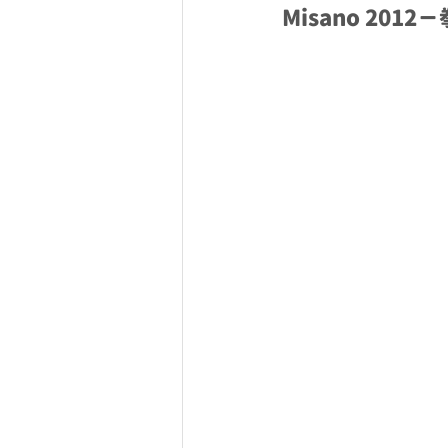
Misano 2012