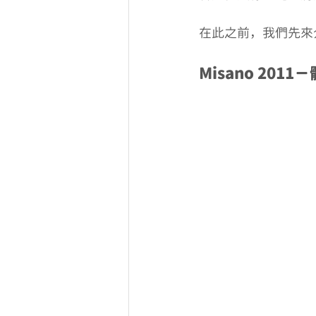
在此之前，我們先來
Misano 2011