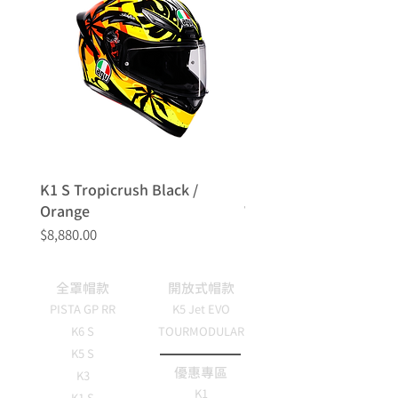
K1 S Tropicrush Black /
K1 S Speedarmor Matt
Orange
White/Red
價格
價格
$8,880.00
$8,880.00
全罩帽款
開放式帽款
PISTA GP RR
K5 Jet EVO
K6 S
TOURMODULAR
K5 S
優惠專區
K3
K1