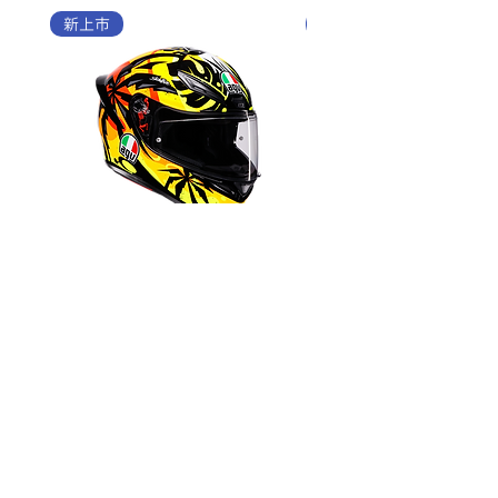
新上市
新上市
K1 S Tropicrush Black /
K1 S Speedarmor Matt
Orange
White/Red
價格
價格
$8,880.00
$8,880.00
全罩帽款
開放式帽款
PISTA GP RR
K5 Jet EVO
K6 S
TOURMODULAR