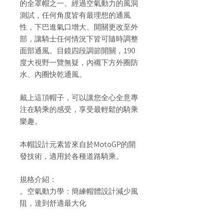
的全罩帽之一。經過空氣動力的風洞
測試，任何角度皆有最理想的通風
性，下巴進氣口增大、開關更改至外
部，讓騎士任何情況下皆可隨時調整
190
面部通風。目鏡四段調節開關，
度大視野一覽無疑，內襯下方外圈防
水、內圈快乾通風。
戴上這頂帽子，可以讓您全心全意專
注在騎乘的感受，享受最輕鬆的騎乘
樂趣。
MotoGP
本帽設計元素皆來自於
的開
發技術，適用於各種道路騎乘。
規格介紹：
。空氣動力學：簡練帽體設計減少風
阻，達到舒適最大化