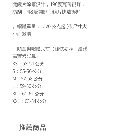
190
開鏡片除霧設計，
度寬闊視野，
4
防刮，
段數開關，鏡片快速拆卸
1220
(
。帽體重量：
公克起
依尺寸大
)
小而遞增
。頭圍與帽體尺寸（僅供參考，建議
需實際試戴）
XS
53-54
：
公分
S
55-56
：
公分
M
57-58
：
公分
L
59-60
：
公分
XL
61-62
：
公分
XXL
63-64
：
公分
推薦商品