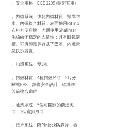
ECE 2205 (
)
。安全規格：
歐盟安規
。內襯系統：快乾內襯材質、頸圈防
Ritmo
水、內襯複合材質：表面採用
Shalimar
布料方便穿脫、內層使用
泡棉給予穩定的支撐性；具有眼鏡溝
槽、可拆卸護鼻器及下巴罩、內襯緊
急快拆裝置。
D
。扣環系統：雙
扣
4
5
。帽殼材質：
種帽殼尺寸，
片分
EPS
-
離式
，鎖骨安全設計，碳纖維
芳綸複合纖維
5
。通風系統：
個可開關的前進風
1
口，
個寬排風口
Pinlock
。鏡片系統：附
防霧片，微