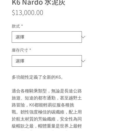
K6 Nardo 水泥灰
價
$13,000.00
格
款式
*
庫存尺寸
*
K6
多功能性定義了全新的
。
適合各種騎乘類型，無論是長途公路
旅遊、短途的都市通勤，甚至越野土
K6
路冒險，
都能輕易征服各種挑
戰。韌性強度極佳的碳纖維，配上用
於航太材質的芳錀纖維，安全性為同
級帽款之最，帽體重量是世界上最輕