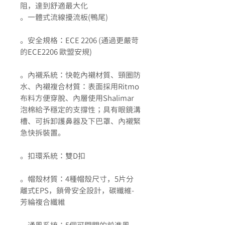
阻，達到舒適最大化
。一體式流線擾流板(鴨尾)
。安全規格：ECE 2206 (通過更嚴苛
的ECE2206 歐盟安規)
。內襯系統：快乾內襯材質、頸圈防
水、內襯複合材質：表面採用Ritmo
布料方便穿脫、內層使用Shalimar
泡棉給予穩定的支撐性；具有眼鏡溝
槽、可拆卸護鼻器及下巴罩、內襯緊
急快拆裝置。
。扣環系統：雙D扣
。帽殼材質：4種帽殼尺寸，5片分
離式EPS，鎖骨安全設計，碳纖維-
芳綸複合纖維