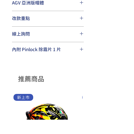
AGV 亞洲版帽體
專為亞洲人頭型設計，改善傳統歐版
改款重點
夾頭問題，讓配戴更舒適
新增流線壓尾，有效提升高速騎
線上詢問
乘時安全帽穩定性
通過更嚴苛的ECE2206歐盟認證
請洽
AGV Taiwan總代理
粉絲專頁，
內附 Pinlock 除霧片 1 片
或網頁右下角線上聊天室，小編會盡
快回覆您
K3、K5S、K6 S、Pista GP RR、
SportModular系列皆隨帽附贈一片
Pinlock除霧片
推薦商品
新上市
新上市