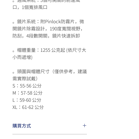
。通風系統：5個可開關的前進風
口，1個寬排風口
。鏡片系統：附Pinlock防霧片，微
開鏡片除霧設計，190度寬闊視野，
防刮，4段數開關，鏡片快速拆卸
。帽體重量：1255 公克起 (依尺寸大
小而遞增)
。頭圍與帽體尺寸（僅供參考，建議
需實際試戴）
S：55-56 公分
M：57-58 公分
L：59-60 公分
XL：61-62 公分
購買方式
請洽
各地經銷店家