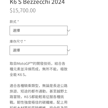
K6 S Bezzecchi 2024
價
$15,700.00
格
款式
*
庫存尺寸
*
取自MotoGP™的開發技術，結合各
種元素並淬煉而成，無所不能，極致
全能 K6 S。
適合各種騎乘類型，無論是長途公路
旅遊、短途的都市通勤，甚至越野土
路冒險，K6 S都能輕易征服各種挑
戰。韌性強度極佳的碳纖維，配上用
於航太材質的芳錀纖維，安全性為同