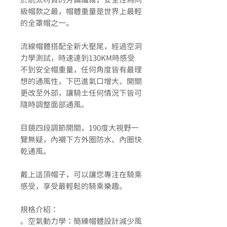
級帽款之最，帽體重量是世界上最輕
的全罩帽之一。
流線帽體搭配全新大壓尾，經過空洞
力學測試，時速達到130KM時感受
不到安全帽重量，任何角度皆有最理
想的通風性，下巴進氣口增大、開關
更改至外部，讓騎士任何情況下皆可
隨時調整面部通風。
目鏡四段調節開關，190度大視野一
覽無疑，內襯下方外圈防水、內圈快
乾通風。
戴上這頂帽子，可以讓您專注在騎乘
感受，享受最輕鬆的騎乘樂趣。
規格介紹：
。空氣動力學：簡練帽體設計減少風