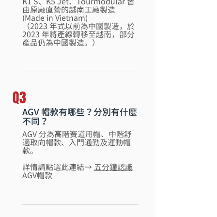
K1
S、K5 Jet、Tourmodular 皆
由原廠直營的越南工廠製造
(Made in Vietnam)
（2023 年式以前為中國製造，於
2023 年將產線轉移至越南，部分
產品仍為中國製造。）
Q3
AGV 帽款有哪些？分別有什麼
不同？
AGV 分為高階賽道用帽、中階舒
適取向帽款、入門通勤及運動帽
款。
​詳情請點選此連結→
五分鐘認識
AGV帽款