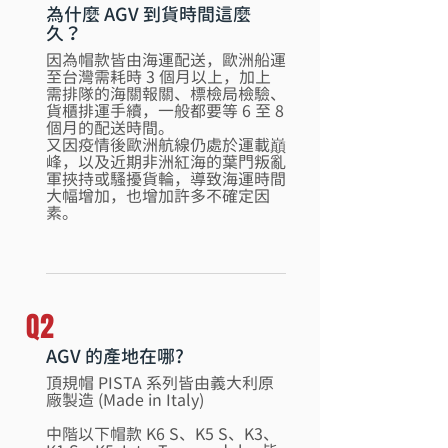
為什麼 AGV 到貨時間這麼
久？
因為帽款皆由海運配送，歐洲船運
至台灣需耗時 3 個月以上，加上
需排隊的海關報關、標檢局檢驗、
貨櫃排運手續，一般都要等 6 至 8
個月的配送時間。
​又因疫情後歐洲航線仍處於運載巔
峰，以及近期非洲紅海的葉門叛亂
軍挾持或騷擾貨輪，導致海運時間
大幅增加，也增加許多不確定因
素。
Q2
AGV 的產地在哪?
頂規帽 PISTA 系列皆由義大利原
廠製造 (Made in Italy)
​中階以下帽款 K6 S、K5 S、K3
、