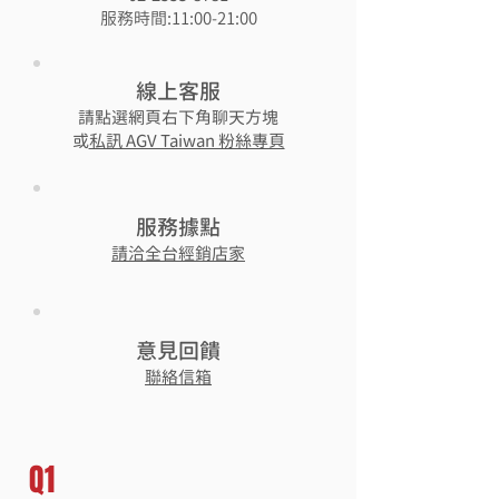
服務時間:11:00-21:00
線上客服
請點選網頁右下角聊天方塊
或
私訊 AGV Taiwan 粉絲專頁
​服務據點
​請洽全台經銷店家
意見回饋
聯絡信箱
Q1