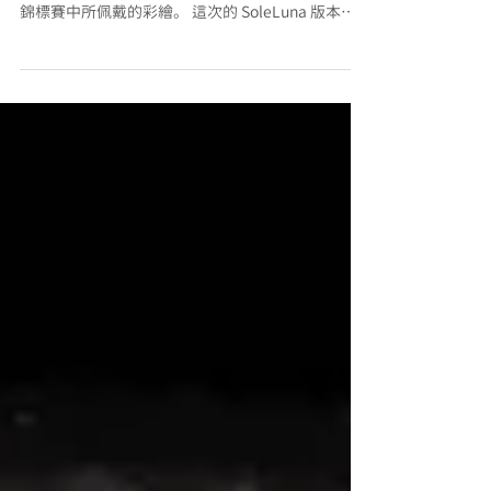
這款由 MotoGP™ 職業車手所使用的安全帽，如今推
出限量版本，採用 Valentino Rossi 在 FIA 世界耐力
錦標賽中所佩戴的彩繪。 這次的 SoleLuna 版本，
是對 Rossi 代表性符號最現代、最果斷的一次詮釋。
元素之間的雙重性演變成更成熟、更具競爭力的設
計——深色底上呈現高可視度的多色光芒、螢光色
調，以及受其賽車配色啟發的幾何圖形結構。由
Drudi Performance 操刀設計，彩繪完整保留 VR46
的色彩基因——螢光黃、強烈對比、快速而侵略性的
線條——將 Valentino 的個人識別延伸至他嶄新的汽
車賽事時代。 這不是復刻過去的作品， 而是屬於現
在的 SoleLuna， 並且呈現在最先進的競技安全帽
上。 ✨建議售價$42800 🔹 全球限量 2500 頂 🔹 預
計2026/3月發貨 規格介紹：隨帽配件：AF套件組、
Pinlock除霧片、耳塞、喝水系統、防刮貼片、進風
口 塞 ． 空氣力學：賽道專用高速排風設計，世界上
最小風阻帽體之一，可拆卸(脫落)式PRO壓尾 ． 安
全規格：ECE 2206 (歐盟安