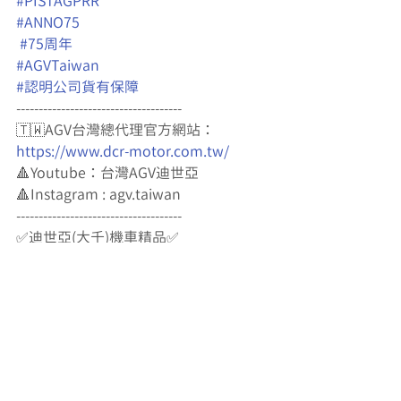
#PISTAGPRR
#ANNO75
#75周年
#AGVTaiwan
#認明公司貨有保障
-------------------------------------
🇹🇼AGV台灣總代理官方網站：
https://www.dcr-motor.com.tw/
🔺Youtube：台灣AGV迪世亞
🔺Instagram : agv.taiwan
-------------------------------------
✅迪世亞(大千)機車精品✅
🚀台北市承德路二段164號
☎️02-25538781
🏁營業時間：11:15-21:00
新帽發表
PISTA GP RR
ANNO 75
AGV最新消息