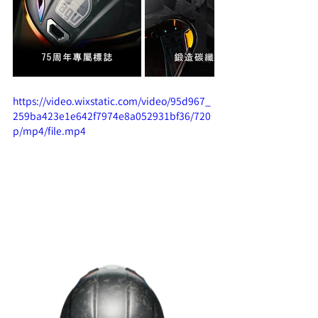
https://video.wixstatic.com/video/95d967_
259ba423e1e642f7974e8a052931bf36/720
p/mp4/file.mp4