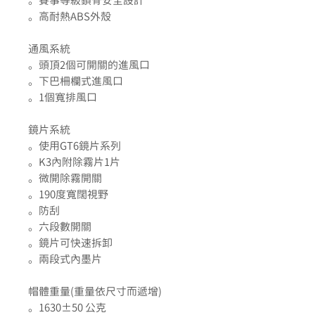
。賽事等級鎖骨安全設計
。高耐熱ABS外殼
通風系統
。頭頂2個可開關的進風口
。下巴柵欄式進風口
。1個寬排風口
鏡片系統
。使用GT6鏡片系列
。K3內附除霧片1片
。微開除霧開關
。190度寬闊視野
。防刮
。六段數開關
。鏡片可快速拆卸
。兩段式內墨片
帽體重量(重量依尺寸而遞增)
。1630±50 公克