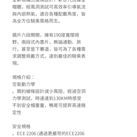
帽體，經風洞測試可高效率引導氣流
與內部熱氣，適合各種配戴角度，皆
為全方位騎乘風格而生。
鏡片六段開關，擁有190度寬闊視
野，兩段式內墨片，無論通勤、旅
行，甚至是下賽道，皆可為了各種需
求調整佩戴方式，達到最佳的騎乘表
現。
規格介紹：
空氣動力學
。簡約線條設計減少風阻，經過空洞
力學測試，時速達到130KM時感受
不到安全帽重量，鴨尾可提昇高速穩
定性
安全規格
。ECE 2206 (通過更嚴苛的ECE2206