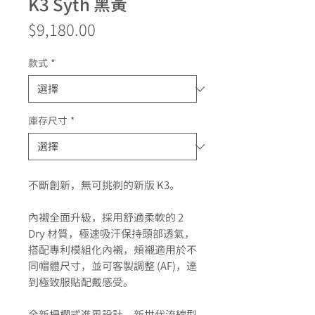
K3 Syth 黑黃
價
$9,180.00
格
款式
*
庫存尺寸
*
不斷創新，無可挑剃的新版 K3。
內襯全面升級，採用舒適柔軟的 2
Dry 材質，極速吸汗保持頭部透氣，
搭配專利模組化內襯，頰襯適用於不
同帽體尺寸，並可客製調整 (AF)，達
到極致服貼配戴感受。
全新柵欄式進風設計，新世代流線型