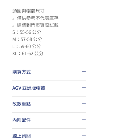
頭圍與帽體尺寸
。僅供參考不代表庫存
。建議到門市實際試戴
S：55-56 公分
M：57-58 公分
L：59-60 公分
XL：61-62 公分
購買方式
請洽
各地經銷店家
AGV 亞洲版帽體
專為
亞洲人頭型
設計，改善傳統歐版
改款重點
夾頭問題，讓配戴更舒適
全新壓尾
設計，有效提升導流效
內附配件
果與熱氣排放，可提昇高速穩定
性
Pinlock 除霧片 一片
專利頰襯模組化設計，不同尺寸
線上詢問