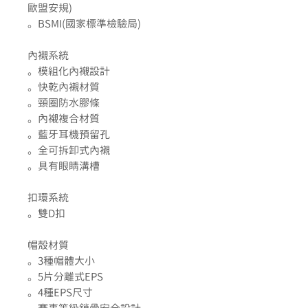
歐盟安規)
。BSMI(國家標準檢驗局)
內襯系統
。模組化內襯設計
。快乾內襯材質
。頸圈防水膠條
。內襯複合材質
。藍牙耳機預留孔
。全可拆卸式內襯
。具有眼睛溝槽
扣環系統
。雙D扣
帽殼材質
。3種帽體大小
。5片分離式EPS
。4種EPS尺寸