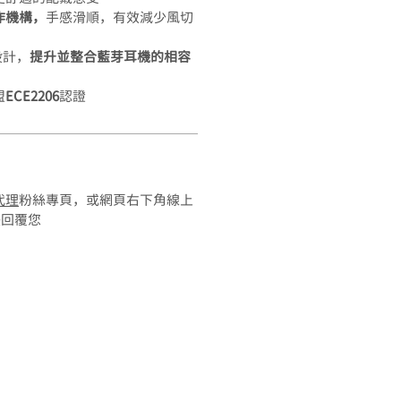
作機構，
手感滑順，有效減少風切
設計，
提升並整合藍芽耳機的相容
盟
ECE2206
認證
總代理
粉絲專頁，或網頁右下角線上
快回覆您