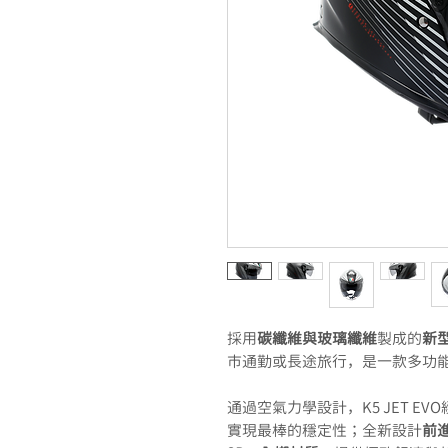
採用
碳纖維與玻璃纖維
製成的
新型
市通勤或長途旅行，是一款多功
通過空氣力學設計，K5 JET 
實現最棒的穩定性；全新設計
前