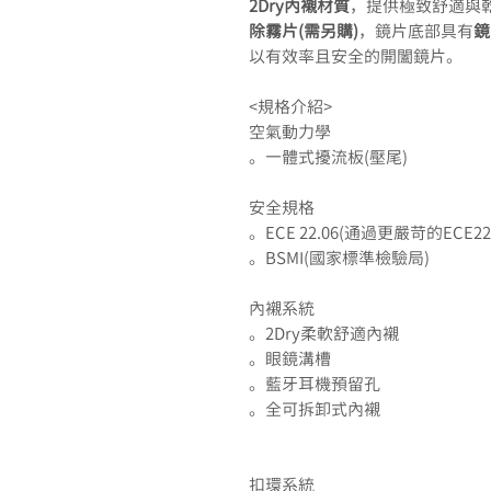
2Dry內襯材質
，提供極致舒適與
除霧片(需另購)
，鏡片底部具有
鏡
以有效率且安全的開闔鏡片。
<規格介紹>
空氣動力學
。一體式擾流板(壓尾)
安全規格
。ECE 22.06(通過更嚴苛的ECE2
。BSMI(國家標準檢驗局)
內襯系統
。2Dry柔軟舒適內襯
。眼鏡溝槽
。藍牙耳機預留孔
。全可拆卸式內襯
扣環系統