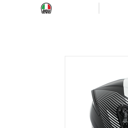
首頁
全罩帽