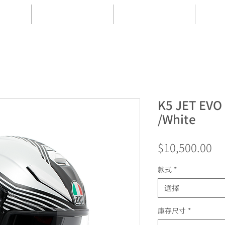
款
開放式帽款
帽體配件
K5 JET EVO 
/White
價
$10,500.00
格
款式
*
選擇
庫存尺寸
*