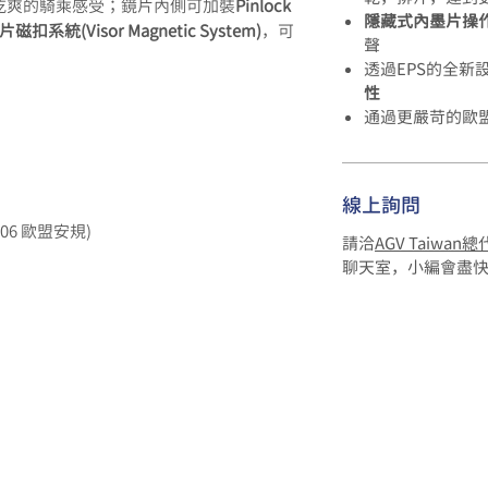
乾爽的騎乘感受；鏡片內側可加裝
Pinlock
隱藏式內墨片操
片磁扣系統(Visor Magnetic System)
，可
聲
透過EPS的全新
性
通過更嚴苛的歐
線上詢問
206 歐盟安規)
請洽
AGV Taiwan
聊天室，小編會盡