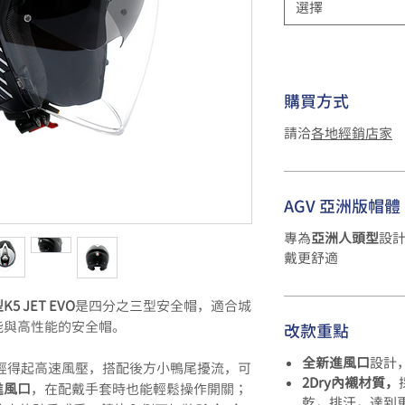
選擇
購買方式
請洽
各地經銷店家
AGV 亞洲版帽體
專為
亞洲人頭型
設
戴更舒適
K5 JET EVO
是四分之三型安全帽，適合城
能與高性能的安全帽。
改款重點
全新進風口
設計
EVO經得起高速風壓，搭配後方小鴨尾擾流，可
2Dry內襯材質，
進風口
，在配戴手套時也能輕鬆操作開關；
乾，排汗，達到