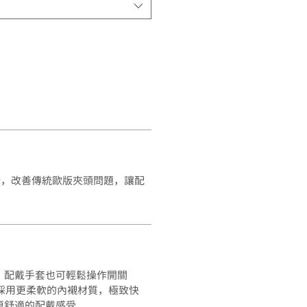
計，改善傳統歐版夾頭問題，讓配
，配戴手套也可輕鬆操作開關
採用更柔軟的內襯材質，極致快
更舒適的配戴感受