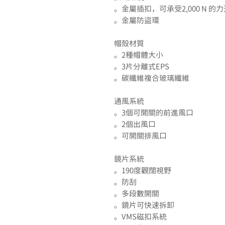
。金屬插扣，可承受2,000 N 的
。金屬防盜環
帽殼材質
。2種帽體大小
。3片分離式EPS
。碳纖維複合玻璃纖維
通風系統
。3個可開關的前進風口
。2個出風口
。可開關排風口
鏡片系統
。190度觀闊視野
。防刮
。多段數開關
。鏡片可快速拆卸
。VMS磁扣系統