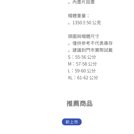
。內墨片設置
帽體重量：
。1350±50 公克
頭圍與帽體尺寸
。僅供參考不代表庫存
。建議到門市實際試戴
S：55-56 公分
M：57-58 公分
L：59-60 公分
XL：61-62 公分
推薦商品
新上市